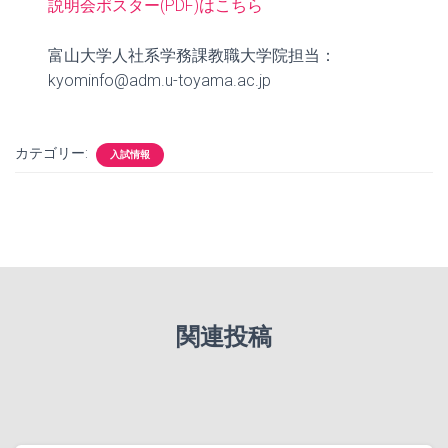
説明会ポスター(PDF)はこちら
富山大学人社系学務課教職大学院担当：
kyominfo@adm.u-toyama.ac.jp
カテゴリー:
入試情報
関連投稿