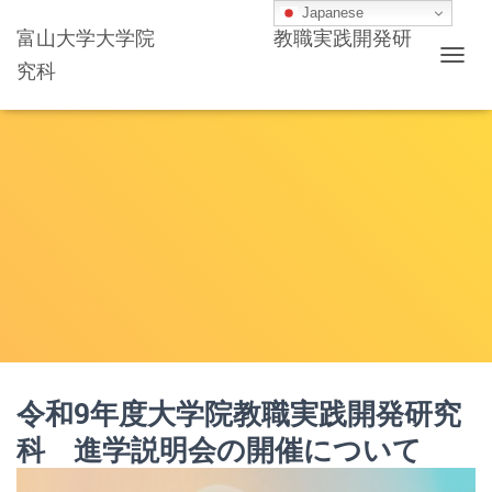
Japanese
富山大学大学院 教職実践開発研
究科
ナ
ビ
ゲ
ー
シ
ョ
ン
を
切
り
替
え
令和9年度大学院教職実践開発研究
科 進学説明会の開催について